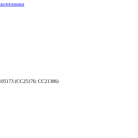
ьхозтехники
05173 (СС25176; CC21386)